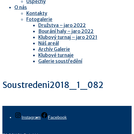
Úspěchy
O nás
Kontakty
Fotogalerie
Družstva – jaro 2022
Bourání haly – jaro 2022
Klubový turnaj – jaro 2021
Náš areál
Archív Galerie
Klubové turnaje
Galerie soustředění
Soustredeni2018_1_082
Instagram
Facebook