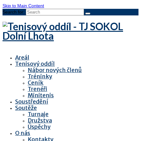
Skip to Main Content
Search for:
Areál
Tenisový oddíl
Nábor nových členů
Tréninky
Ceník
Trenéři
Minitenis
Soustředění
Soutěže
Turnaje
Družstva
Úspěchy
O nás
Kontakty