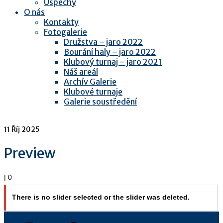
Úspěchy
O nás
Kontakty
Fotogalerie
Družstva – jaro 2022
Bourání haly – jaro 2022
Klubový turnaj – jaro 2021
Náš areál
Archív Galerie
Klubové turnaje
Galerie soustředění
11
Říj 2025
Preview
|
0
There is no slider selected or the slider was deleted.