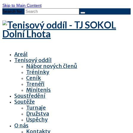
Skip to Main Content
Search for:
Areál
Tenisový oddíl
Nábor nových členů
Tréninky
Ceník
Trenéři
Minitenis
Soustředění
Soutěže
Turnaje
Družstva
Úspěchy
O nás
Kontakty