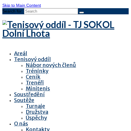
Skip to Main Content
Search for:
Areál
Tenisový oddíl
Nábor nových členů
Tréninky
Ceník
Trenéři
Minitenis
Soustředění
Soutěže
Turnaje
Družstva
Úspěchy
O nás
Kontakty