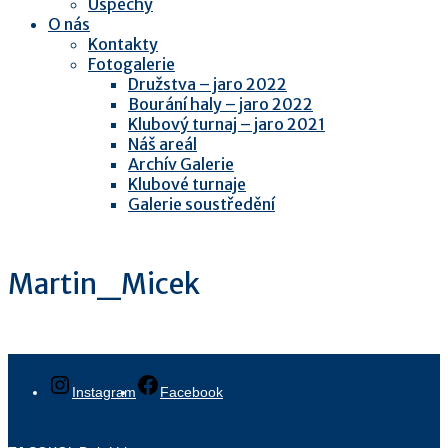
Úspěchy
O nás
Kontakty
Fotogalerie
Družstva – jaro 2022
Bourání haly – jaro 2022
Klubový turnaj – jaro 2021
Náš areál
Archív Galerie
Klubové turnaje
Galerie soustředění
Martin_Micek
Instagram
Facebook