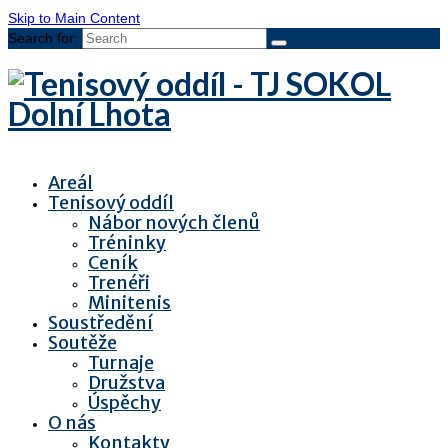
Skip to Main Content
Search for:
Areál
Tenisový oddíl
Nábor nových členů
Tréninky
Ceník
Trenéři
Minitenis
Soustředění
Soutěže
Turnaje
Družstva
Úspěchy
O nás
Kontakty