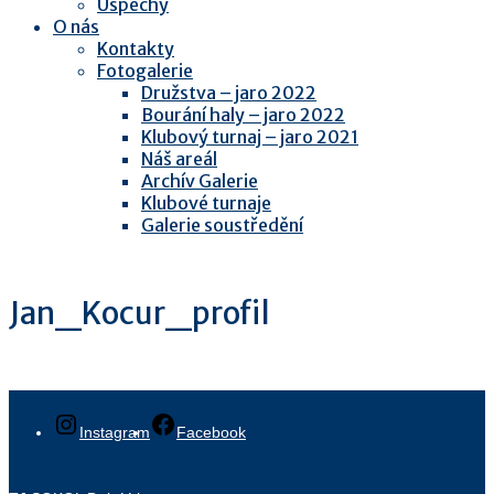
Úspěchy
O nás
Kontakty
Fotogalerie
Družstva – jaro 2022
Bourání haly – jaro 2022
Klubový turnaj – jaro 2021
Náš areál
Archív Galerie
Klubové turnaje
Galerie soustředění
Jan_Kocur_profil
Instagram
Facebook