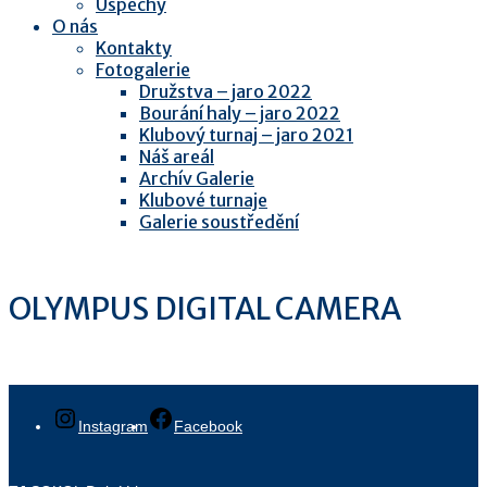
Úspěchy
O nás
Kontakty
Fotogalerie
Družstva – jaro 2022
Bourání haly – jaro 2022
Klubový turnaj – jaro 2021
Náš areál
Archív Galerie
Klubové turnaje
Galerie soustředění
OLYMPUS DIGITAL CAMERA
Instagram
Facebook