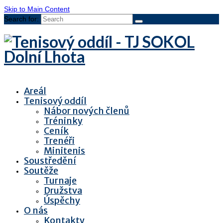
Skip to Main Content
Search for:
Areál
Tenisový oddíl
Nábor nových členů
Tréninky
Ceník
Trenéři
Minitenis
Soustředění
Soutěže
Turnaje
Družstva
Úspěchy
O nás
Kontakty