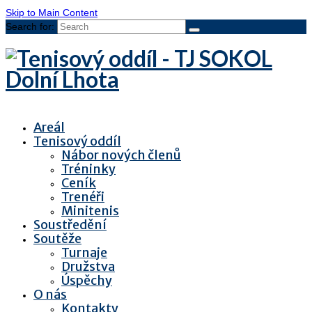
Skip to Main Content
Search for:
Areál
Tenisový oddíl
Nábor nových členů
Tréninky
Ceník
Trenéři
Minitenis
Soustředění
Soutěže
Turnaje
Družstva
Úspěchy
O nás
Kontakty