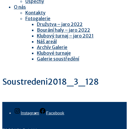
Úspěchy
O nás
Kontakty
Fotogalerie
Družstva – jaro 2022
Bourání haly – jaro 2022
Klubový turnaj – jaro 2021
Náš areál
Archív Galerie
Klubové turnaje
Galerie soustředění
Soustredeni2018_3_128
Instagram
Facebook