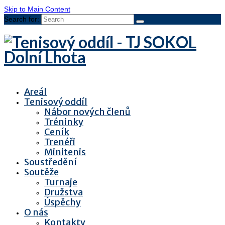
Skip to Main Content
Search for:
Areál
Tenisový oddíl
Nábor nových členů
Tréninky
Ceník
Trenéři
Minitenis
Soustředění
Soutěže
Turnaje
Družstva
Úspěchy
O nás
Kontakty