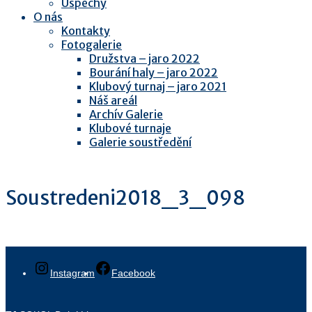
Úspěchy
O nás
Kontakty
Fotogalerie
Družstva – jaro 2022
Bourání haly – jaro 2022
Klubový turnaj – jaro 2021
Náš areál
Archív Galerie
Klubové turnaje
Galerie soustředění
Soustredeni2018_3_098
Instagram
Facebook