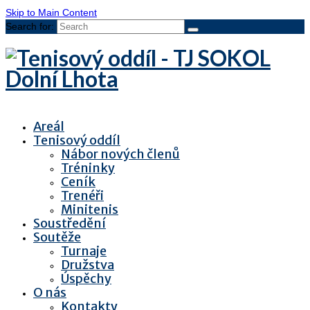
Skip to Main Content
Search for:
Areál
Tenisový oddíl
Nábor nových členů
Tréninky
Ceník
Trenéři
Minitenis
Soustředění
Soutěže
Turnaje
Družstva
Úspěchy
O nás
Kontakty