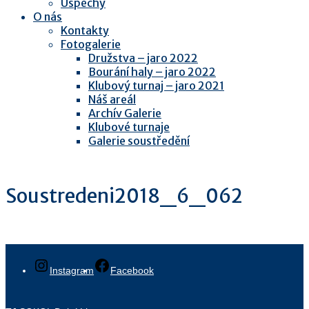
Úspěchy
O nás
Kontakty
Fotogalerie
Družstva – jaro 2022
Bourání haly – jaro 2022
Klubový turnaj – jaro 2021
Náš areál
Archív Galerie
Klubové turnaje
Galerie soustředění
Soustredeni2018_6_062
Instagram
Facebook