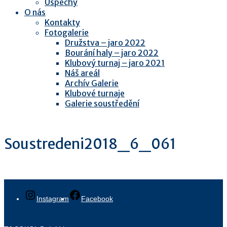
Úspěchy
O nás
Kontakty
Fotogalerie
Družstva – jaro 2022
Bourání haly – jaro 2022
Klubový turnaj – jaro 2021
Náš areál
Archív Galerie
Klubové turnaje
Galerie soustředění
Soustredeni2018_6_061
Instagram
Facebook