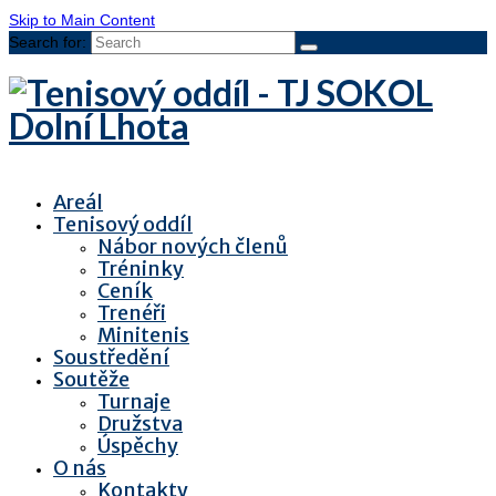
Skip to Main Content
Search for:
Areál
Tenisový oddíl
Nábor nových členů
Tréninky
Ceník
Trenéři
Minitenis
Soustředění
Soutěže
Turnaje
Družstva
Úspěchy
O nás
Kontakty