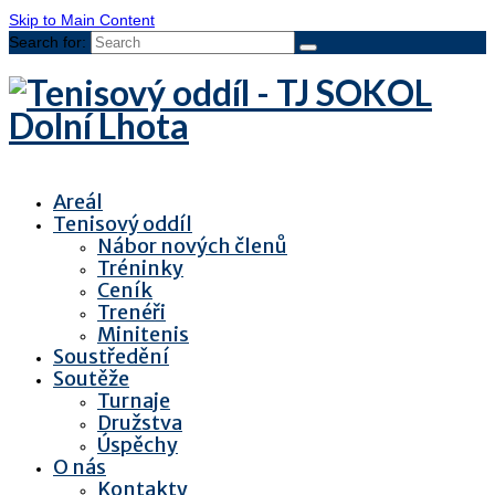
Skip to Main Content
Search for:
Areál
Tenisový oddíl
Nábor nových členů
Tréninky
Ceník
Trenéři
Minitenis
Soustředění
Soutěže
Turnaje
Družstva
Úspěchy
O nás
Kontakty