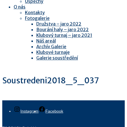
Úspěchy
O nás
Kontakty
Fotogalerie
Družstva – jaro 2022
Bourání haly – jaro 2022
Klubový turnaj – jaro 2021
Náš areál
Archív Galerie
Klubové turnaje
Galerie soustředění
Soustredeni2018_5_037
Instagram
Facebook