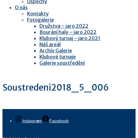
Úspěchy
O nás
Kontakty
Fotogalerie
Družstva – jaro 2022
Bourání haly – jaro 2022
Klubový turnaj – jaro 2021
Náš areál
Archív Galerie
Klubové turnaje
Galerie soustředění
Soustredeni2018_5_006
Instagram
Facebook