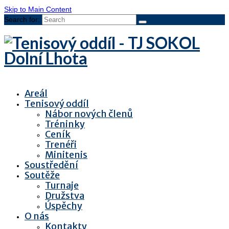
Skip to Main Content
Search for:
Areál
Tenisový oddíl
Nábor nových členů
Tréninky
Ceník
Trenéři
Minitenis
Soustředění
Soutěže
Turnaje
Družstva
Úspěchy
O nás
Kontakty