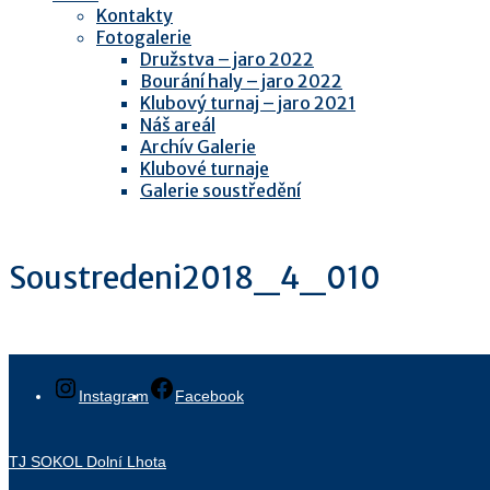
Kontakty
Fotogalerie
Družstva – jaro 2022
Bourání haly – jaro 2022
Klubový turnaj – jaro 2021
Náš areál
Archív Galerie
Klubové turnaje
Galerie soustředění
Soustredeni2018_4_010
Instagram
Facebook
TJ SOKOL Dolní Lhota