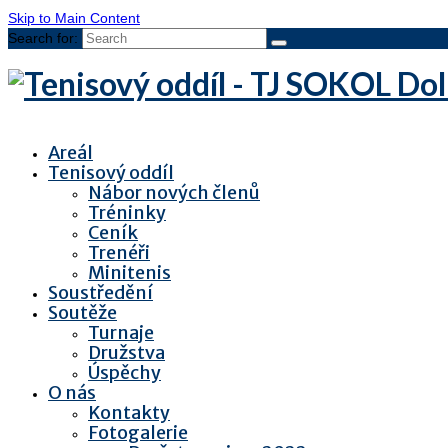
Skip to Main Content
Search for:
Areál
Tenisový oddíl
Nábor nových členů
Tréninky
Ceník
Trenéři
Minitenis
Soustředění
Soutěže
Turnaje
Družstva
Úspěchy
O nás
Kontakty
Fotogalerie