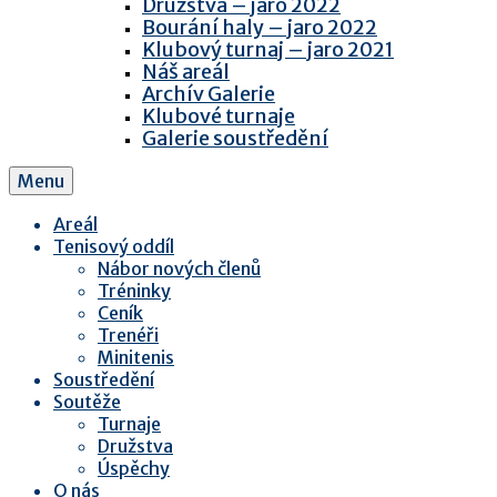
Družstva – jaro 2022
Bourání haly – jaro 2022
Klubový turnaj – jaro 2021
Náš areál
Archív Galerie
Klubové turnaje
Galerie soustředění
Menu
Areál
Tenisový oddíl
Nábor nových členů
Tréninky
Ceník
Trenéři
Minitenis
Soustředění
Soutěže
Turnaje
Družstva
Úspěchy
O nás