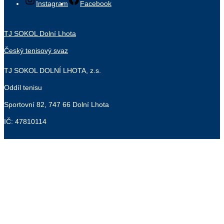
Instagram
Facebook
TJ SOKOL Dolní Lhota
Český tenisový svaz
TJ SOKOL DOLNÍ LHOTA, z.s.
Oddíl tenisu
Sportovní 82, 747 66 Dolní Lhota
IČ: 47810114