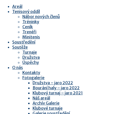
Areál
Tenisový oddíl
Nábor nových členů
Tréninky
Ceník
Trenéři
Minitenis
Soustředění
Soutěže
Turnaje
Družstva
Úspěchy
O nás
Kontakty
Fotogalerie
Družstva – jaro 2022
Bourání haly – jaro 2022
Klubový turnaj – jaro 2021
Náš areál
Archív Galerie
Klubové turnaje
Galerie soustředění