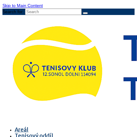
Skip to Main Content
Search for:
Areál
Tenisový oddíl