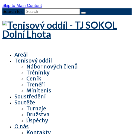
Skip to Main Content
Search for:
Areál
Tenisový oddíl
Nábor nových členů
Tréninky
Ceník
Trenéři
Minitenis
Soustředění
Soutěže
Turnaje
Družstva
Úspěchy
O nás
Kontakty