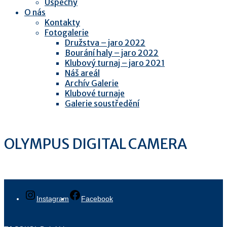
Úspěchy
O nás
Kontakty
Fotogalerie
Družstva – jaro 2022
Bourání haly – jaro 2022
Klubový turnaj – jaro 2021
Náš areál
Archív Galerie
Klubové turnaje
Galerie soustředění
OLYMPUS DIGITAL CAMERA
Instagram
Facebook