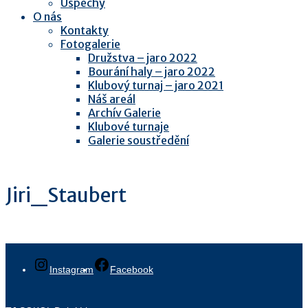
Úspěchy
O nás
Kontakty
Fotogalerie
Družstva – jaro 2022
Bourání haly – jaro 2022
Klubový turnaj – jaro 2021
Náš areál
Archív Galerie
Klubové turnaje
Galerie soustředění
Jiri_Staubert
Instagram
Facebook