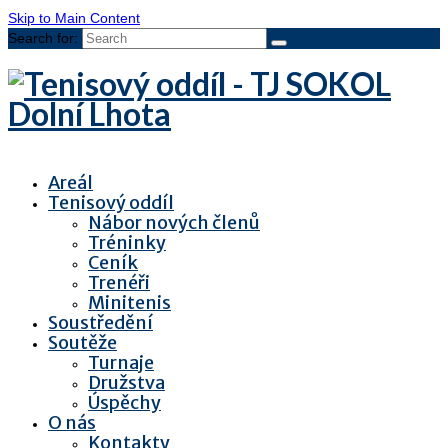
Skip to Main Content
Search for:
Areál
Tenisový oddíl
Nábor nových členů
Tréninky
Ceník
Trenéři
Minitenis
Soustředění
Soutěže
Turnaje
Družstva
Úspěchy
O nás
Kontakty