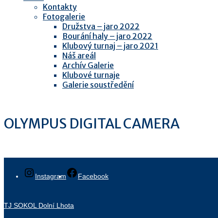
Kontakty
Fotogalerie
Družstva – jaro 2022
Bourání haly – jaro 2022
Klubový turnaj – jaro 2021
Náš areál
Archív Galerie
Klubové turnaje
Galerie soustředění
OLYMPUS DIGITAL CAMERA
Instagram
Facebook
TJ SOKOL Dolní Lhota