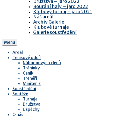
Družstva – jaro 2022
Bourání haly – jaro 2022
Klubový turnaj – jaro 2021
Náš areál
Archív Galerie
Klubové turnaje
Galerie soustředění
Menu
Areál
Tenisový oddíl
Nábor nových členů
Tréninky
Ceník
Trenéři
Minitenis
Soustředění
Soutěže
Turnaje
Družstva
Úspěchy
O nás