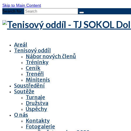
Skip to Main Content
Search for:
Areál
Tenisový oddíl
Nábor nových členů
Tréninky
Ceník
Trenéři
Minitenis
Soustředění
Soutěže
Turnaje
Družstva
Úspěchy
O nás
Kontakty
Fotogalerie