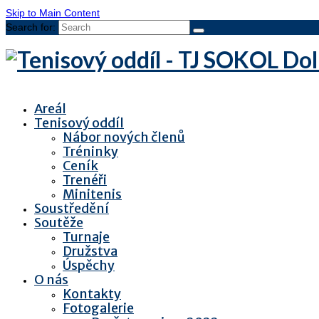
Skip to Main Content
Search for:
Areál
Tenisový oddíl
Nábor nových členů
Tréninky
Ceník
Trenéři
Minitenis
Soustředění
Soutěže
Turnaje
Družstva
Úspěchy
O nás
Kontakty
Fotogalerie