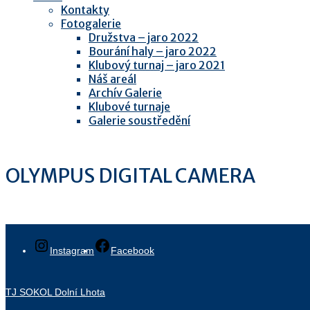
Kontakty
Fotogalerie
Družstva – jaro 2022
Bourání haly – jaro 2022
Klubový turnaj – jaro 2021
Náš areál
Archív Galerie
Klubové turnaje
Galerie soustředění
OLYMPUS DIGITAL CAMERA
Instagram
Facebook
TJ SOKOL Dolní Lhota