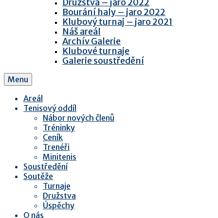
Družstva – jaro 2022
Bourání haly – jaro 2022
Klubový turnaj – jaro 2021
Náš areál
Archív Galerie
Klubové turnaje
Galerie soustředění
Menu
Areál
Tenisový oddíl
Nábor nových členů
Tréninky
Ceník
Trenéři
Minitenis
Soustředění
Soutěže
Turnaje
Družstva
Úspěchy
O nás