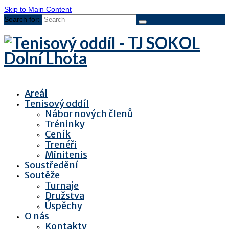
Skip to Main Content
Search for:
Areál
Tenisový oddíl
Nábor nových členů
Tréninky
Ceník
Trenéři
Minitenis
Soustředění
Soutěže
Turnaje
Družstva
Úspěchy
O nás
Kontakty