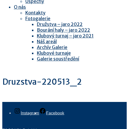
Úspěchy
O nás
Kontakty
Fotogalerie
Družstva – jaro 2022
Bourání haly – jaro 2022
Klubový turnaj – jaro 2021
Náš areál
Archív Galerie
Klubové turnaje
Galerie soustředění
Druzstva-220513_2
Instagram
Facebook