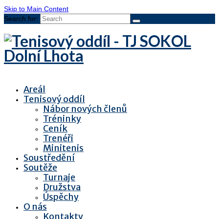
Skip to Main Content
Search for:
Areál
Tenisový oddíl
Nábor nových členů
Tréninky
Ceník
Trenéři
Minitenis
Soustředění
Soutěže
Turnaje
Družstva
Úspěchy
O nás
Kontakty