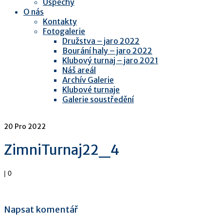
Úspěchy
O nás
Kontakty
Fotogalerie
Družstva – jaro 2022
Bourání haly – jaro 2022
Klubový turnaj – jaro 2021
Náš areál
Archív Galerie
Klubové turnaje
Galerie soustředění
20
Pro 2022
ZimniTurnaj22_4
|
0
Napsat komentář