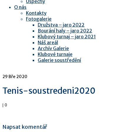
Úspěchy
O nás
Kontakty
Fotogalerie
Družstva – jaro 2022
Bourání haly – jaro 2022
Klubový turnaj – jaro 2021
Náš areál
Archív Galerie
Klubové turnaje
Galerie soustředění
29
Bře 2020
Tenis-soustredeni2020
|
0
Napsat komentář