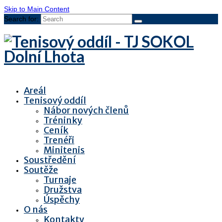
Skip to Main Content
Search for:
Areál
Tenisový oddíl
Nábor nových členů
Tréninky
Ceník
Trenéři
Minitenis
Soustředění
Soutěže
Turnaje
Družstva
Úspěchy
O nás
Kontakty