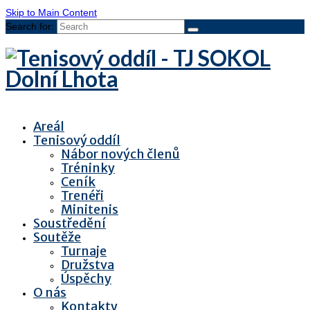
Skip to Main Content
Search for:
Areál
Tenisový oddíl
Nábor nových členů
Tréninky
Ceník
Trenéři
Minitenis
Soustředění
Soutěže
Turnaje
Družstva
Úspěchy
O nás
Kontakty