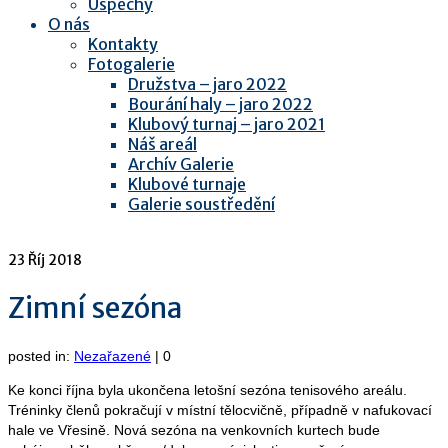
Úspěchy
O nás
Kontakty
Fotogalerie
Družstva – jaro 2022
Bourání haly – jaro 2022
Klubový turnaj – jaro 2021
Náš areál
Archív Galerie
Klubové turnaje
Galerie soustředění
23
Říj 2018
Zimní sezóna
posted in:
Nezařazené
|
0
Ke konci října byla ukončena letošní sezóna tenisového areálu.
Tréninky členů pokračují v místní tělocvičně, případně v nafukovací
hale ve Vřesině. Nová sezóna na venkovních kurtech bude