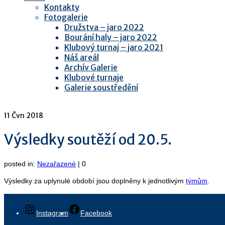
Kontakty
Fotogalerie
Družstva – jaro 2022
Bourání haly – jaro 2022
Klubový turnaj – jaro 2021
Náš areál
Archív Galerie
Klubové turnaje
Galerie soustředění
11
Čvn 2018
Výsledky soutěží od 20.5.
posted in:
Nezařazené
|
0
Výsledky za uplynulé období jsou doplněny k jednotlivým
týmům
.
Instagram
Facebook