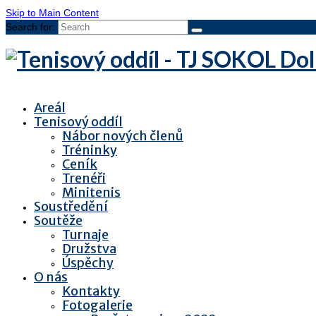
Skip to Main Content
Search for:
Areál
Tenisový oddíl
Nábor nových členů
Tréninky
Ceník
Trenéři
Minitenis
Soustředění
Soutěže
Turnaje
Družstva
Úspěchy
O nás
Kontakty
Fotogalerie