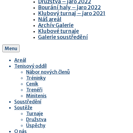
Družstva – jaro 2022
Bourání haly – jaro 2022
Klubový turnaj – jaro 2021
Náš areál
Archív Galerie
Klubové turnaje
Galerie soustředění
Menu
Areál
Tenisový oddíl
Nábor nových členů
Tréninky
Ceník
Trenéři
Minitenis
Soustředění
Soutěže
Turnaje
Družstva
Úspěchy
O nás