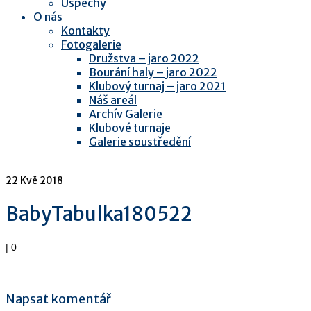
Úspěchy
O nás
Kontakty
Fotogalerie
Družstva – jaro 2022
Bourání haly – jaro 2022
Klubový turnaj – jaro 2021
Náš areál
Archív Galerie
Klubové turnaje
Galerie soustředění
22
Kvě 2018
BabyTabulka180522
|
0
Napsat komentář