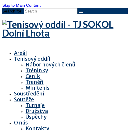
Skip to Main Content
Search for:
Areál
Tenisový oddíl
Nábor nových členů
Tréninky
Ceník
Trenéři
Minitenis
Soustředění
Soutěže
Turnaje
Družstva
Úspěchy
O nás
Kontakty