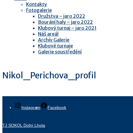
Kontakty
Fotogalerie
Družstva – jaro 2022
Bourání haly – jaro 2022
Klubový turnaj – jaro 2021
Náš areál
Archív Galerie
Klubové turnaje
Galerie soustředění
Nikol_Perichova_profil
Instagram
Facebook
TJ SOKOL Dolní Lhota