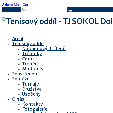
Skip to Main Content
Search for:
Areál
Tenisový oddíl
Nábor nových členů
Tréninky
Ceník
Trenéři
Minitenis
Soustředění
Soutěže
Turnaje
Družstva
Úspěchy
O nás
Kontakty
Fotogalerie