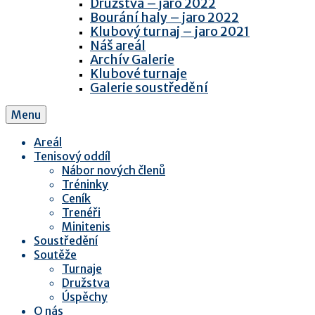
Družstva – jaro 2022
Bourání haly – jaro 2022
Klubový turnaj – jaro 2021
Náš areál
Archív Galerie
Klubové turnaje
Galerie soustředění
Menu
Areál
Tenisový oddíl
Nábor nových členů
Tréninky
Ceník
Trenéři
Minitenis
Soustředění
Soutěže
Turnaje
Družstva
Úspěchy
O nás