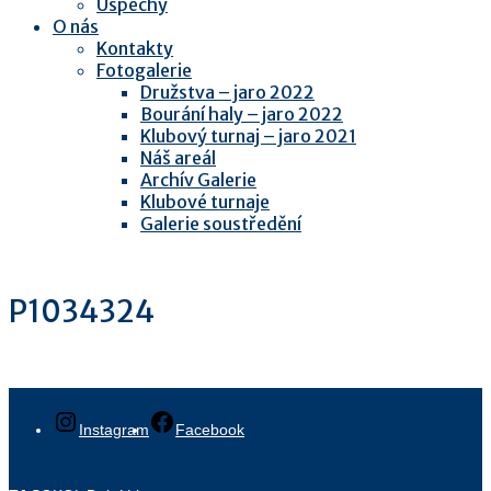
Úspěchy
O nás
Kontakty
Fotogalerie
Družstva – jaro 2022
Bourání haly – jaro 2022
Klubový turnaj – jaro 2021
Náš areál
Archív Galerie
Klubové turnaje
Galerie soustředění
P1034324
Instagram
Facebook