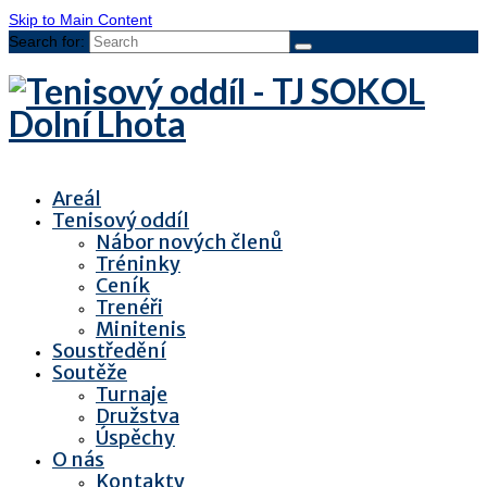
Skip to Main Content
Search for:
Areál
Tenisový oddíl
Nábor nových členů
Tréninky
Ceník
Trenéři
Minitenis
Soustředění
Soutěže
Turnaje
Družstva
Úspěchy
O nás
Kontakty