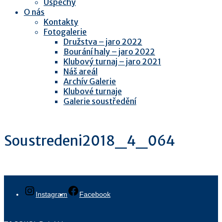
Úspěchy
O nás
Kontakty
Fotogalerie
Družstva – jaro 2022
Bourání haly – jaro 2022
Klubový turnaj – jaro 2021
Náš areál
Archív Galerie
Klubové turnaje
Galerie soustředění
Soustredeni2018_4_064
Instagram
Facebook