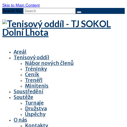
Skip to Main Content
Search for:
Areál
Tenisový oddíl
Nábor nových členů
Tréninky
Ceník
Trenéři
Minitenis
Soustředění
Soutěže
Turnaje
Družstva
Úspěchy
O nás
Kontakty