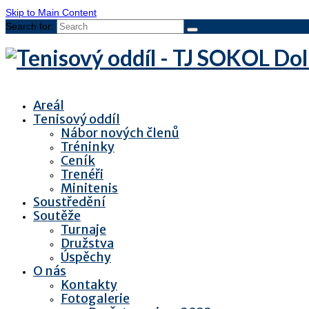
Skip to Main Content
Search for:
Areál
Tenisový oddíl
Nábor nových členů
Tréninky
Ceník
Trenéři
Minitenis
Soustředění
Soutěže
Turnaje
Družstva
Úspěchy
O nás
Kontakty
Fotogalerie