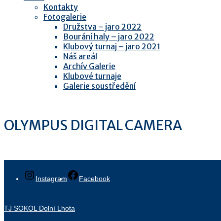
Kontakty
Fotogalerie
Družstva – jaro 2022
Bourání haly – jaro 2022
Klubový turnaj – jaro 2021
Náš areál
Archív Galerie
Klubové turnaje
Galerie soustředění
OLYMPUS DIGITAL CAMERA
Instagram
Facebook
TJ SOKOL Dolní Lhota