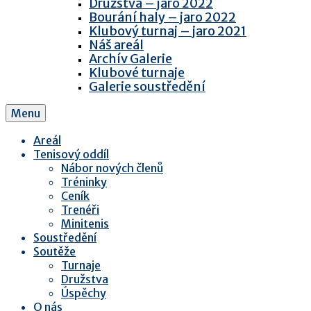
Družstva – jaro 2022
Bourání haly – jaro 2022
Klubový turnaj – jaro 2021
Náš areál
Archív Galerie
Klubové turnaje
Galerie soustředění
Menu
Areál
Tenisový oddíl
Nábor nových členů
Tréninky
Ceník
Trenéři
Minitenis
Soustředění
Soutěže
Turnaje
Družstva
Úspěchy
O nás