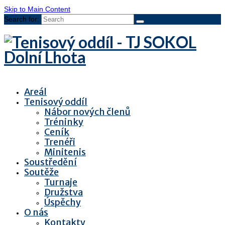
Skip to Main Content
Search for:
Areál
Tenisový oddíl
Nábor nových členů
Tréninky
Ceník
Trenéři
Minitenis
Soustředění
Soutěže
Turnaje
Družstva
Úspěchy
O nás
Kontakty