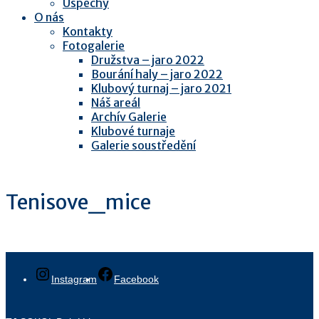
Úspěchy
O nás
Kontakty
Fotogalerie
Družstva – jaro 2022
Bourání haly – jaro 2022
Klubový turnaj – jaro 2021
Náš areál
Archív Galerie
Klubové turnaje
Galerie soustředění
Tenisove_mice
Instagram
Facebook