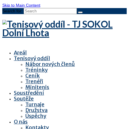
Skip to Main Content
Search for:
Areál
Tenisový oddíl
Nábor nových členů
Tréninky
Ceník
Trenéři
Minitenis
Soustředění
Soutěže
Turnaje
Družstva
Úspěchy
O nás
Kontakty