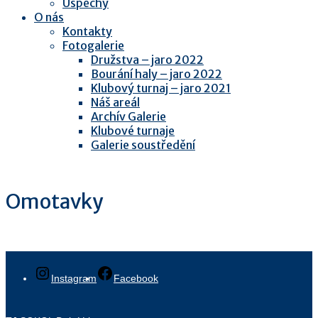
Úspěchy
O nás
Kontakty
Fotogalerie
Družstva – jaro 2022
Bourání haly – jaro 2022
Klubový turnaj – jaro 2021
Náš areál
Archív Galerie
Klubové turnaje
Galerie soustředění
Omotavky
Instagram
Facebook